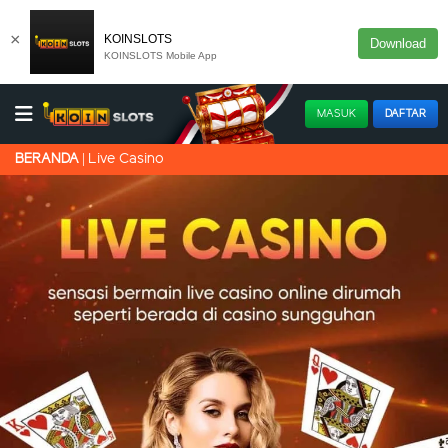
×
KOINSLOTS
Download
KOINSLOTS Mobile App
MASUK
DAFTAR
Live Casino
BERANDA