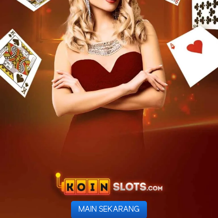
MAIN SEKARANG