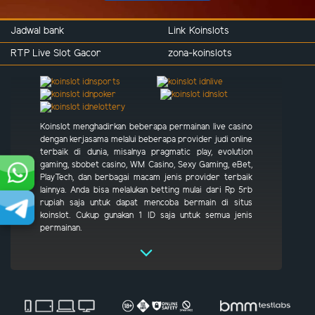
Jadwal bank
Link Koinslots
RTP Live Slot Gacor
zona-koinslots
Koinslot menghadirkan beberapa permainan live casino
dengan kerjasama melalui beberapa provider judi online
terbaik di dunia, misalnya pragmatic play, evolution
gaming, sbobet casino, WM Casino, Sexy Gaming, eBet,
PlayTech, dan berbagai macam jenis provider terbaik
lainnya. Anda bisa melalukan betting mulai dari Rp 5rb
rupiah saja untuk dapat mencoba bermain di situs
koinslot. Cukup gunakan 1 ID saja untuk semua jenis
permainan.