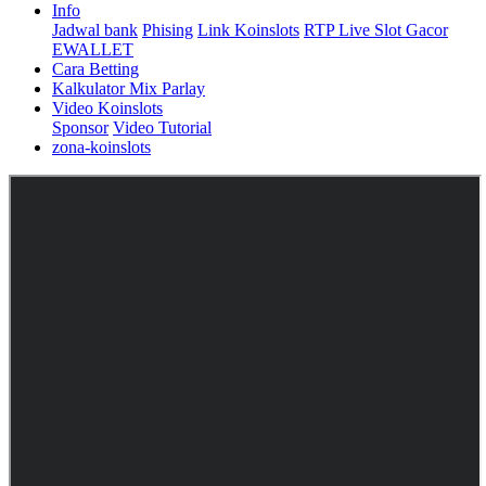
Info
Jadwal bank
Phising
Link Koinslots
RTP Live Slot Gacor
EWALLET
Cara Betting
Kalkulator Mix Parlay
Video Koinslots
Sponsor
Video Tutorial
zona-koinslots