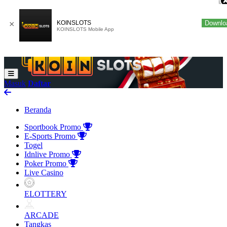
×
KOINSLOTS
Downlo
KOINSLOTS Mobile App
Masuk
Daftar
Beranda
Sportbook
Promo
E-Sports
Promo
Togel
Idnlive
Promo
Poker
Promo
Live Casino
ELOTTERY
ARCADE
Tangkas