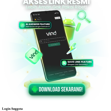
Login Anggota