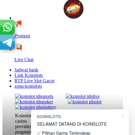
Promosi
Live Chat
Jadwal bank
Link Koinslots
RTP Live Slot Gacor
zona-koinslots
Koinslot menghadirkan beberapa permainan live
KOINSLOTS
casino dengan kerjasama melalui beberapa
SELAMAT DATANG DI KOINSLOTS
provider judi online terbaik di dunia, misalnya
pragmatic play, evolution gaming, sbobet casino,
✅ Pilihan Game Terlengkap