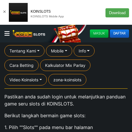
×
KOINSLOTS
Download
KOINSLOTS Mobile App
MASUK
DAFTAR
Tentang Kami
Mobile
Info
Cara Betting
Kalkulator Mix Parlay
Video Koinslots
zona-koinslots
Pastikan anda sudah login untuk melanjutkan panduan
game seru slots di KOINSLOTS.
Berikut langkah bermain game slots:
1. Pilih ""Slots"" pada menu bar halaman