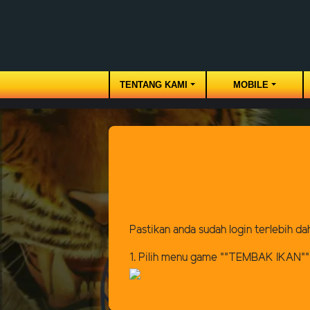
TENTANG KAMI
MOBILE
Pastikan anda sudah login terlebih d
1. Pilih menu game ""TEMBAK IKAN"" 